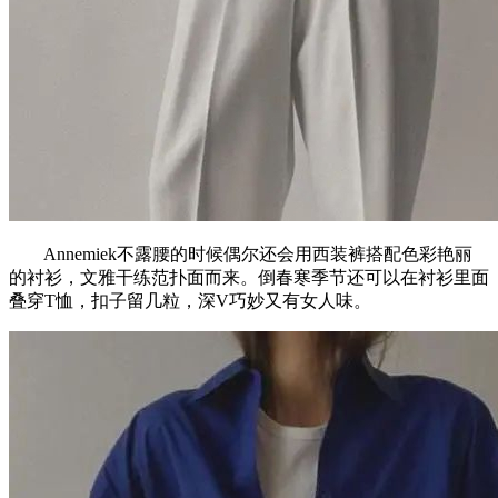
Annemiek不露腰的时候偶尔还会用西装裤搭配色彩艳丽
的衬衫，文雅干练范扑面而来。倒春寒季节还可以在衬衫里面
叠穿T恤，扣子留几粒，深V巧妙又有女人味。