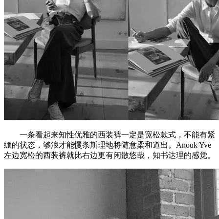
一条看起来知性优雅的西装裤一定是宽松款式，不能有紧
绷的状态，够浪才能慢条斯理地将随意柔和道出。Anouk Yve
左边宽松的西装裤就比右边更有闲散悠哉，知书达理的感觉。