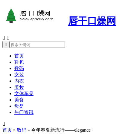
唇干口燥网



首页
鞋包
数码
女装
内衣
美妆
文体车品
美食
母婴
热门资讯

首页
»
数码
»
今年春夏新流行——elegance！