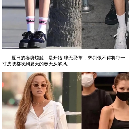
夏日的姿势炫腿，是开始‘肆无忌惮’，热到恨不得将每一
寸皮肤都吹到夏天的春天从解风。