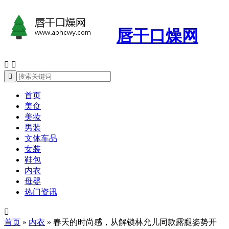
唇干口燥网



首页
美食
美妆
男装
文体车品
女装
鞋包
内衣
母婴
热门资讯

首页
»
内衣
»
春天的时尚感，从解锁林允儿同款露腿姿势开