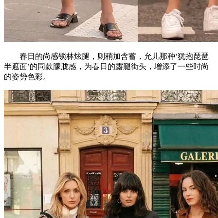
春日的尚感锁林炫腿，则稍加含蓄，允儿那种‘犹抱琵琶
半遮面’的同款朦胧感，为春日的露腿街头，增添了一些时尚
的姿势色彩。