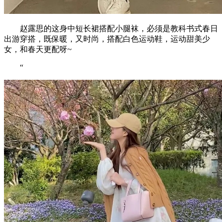
赵露思的这身中短长裙搭配小腿袜，必须是教科书式春日
出游穿搭，既保暖，又时尚，搭配白色运动鞋，运动甜美少
女，和春天更配呀~
“