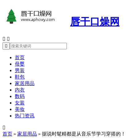
唇干口燥网



首页
母婴
男装
鞋包
家居用品
内衣
数码
女装
美妆
热门资讯

首页
»
家居用品
»
据说时髦精都是从音乐节学习穿搭的！