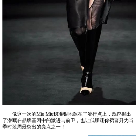
像这一次的Miu Miu稳准狠地踩在了流行点上，既挖掘出
了潜藏在品牌基因中的激进与前卫，也让低腰迷你裙晋升为当
季时装周最突出的亮点之一！