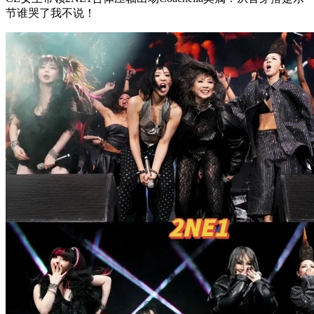
节谁哭了我不说！