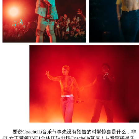
要说Coachella音乐节事先没有预告的时髦惊喜是什么，非
CL女王带领2NE1合体压轴出场Coachella莫属！从音穿搭是乐