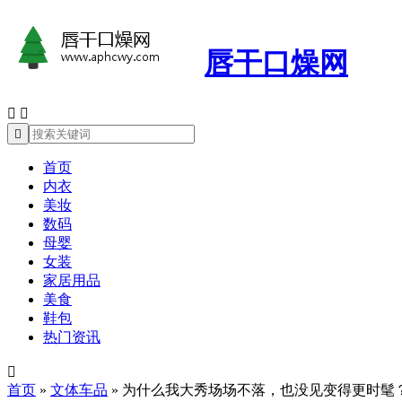
唇干口燥网



首页
内衣
美妆
数码
母婴
女装
家居用品
美食
鞋包
热门资讯

首页
»
文体车品
»
为什么我大秀场场不落，也没见变得更时髦