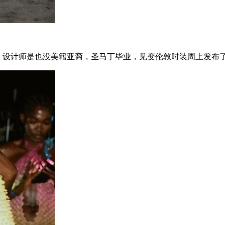
，设计师是也没美籍亚裔，圣马丁毕业，见变伦敦时装周上发布了1