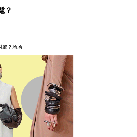
髦？
时髦？场场