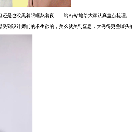
还是也没黑着眼眶熬着夜——站By站地给大家认真盘点梳理。
受到设计师们的求生欲的，美么就美到窒息，大秀得更叠噱头