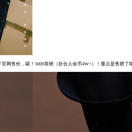
网售价，嚯！5000英镑（折合人命币4W+）！重点是售罄了